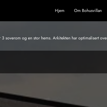
Hjem
Om Bohusvillan
r 3 soverom og en stor hems. Arkitekten har optimalisert ove