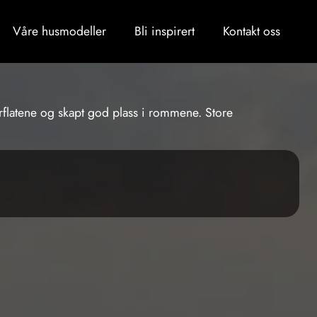
Våre husmodeller
Bli inspirert
Kontakt oss
rflatene og skapt god plass i rommene. Store