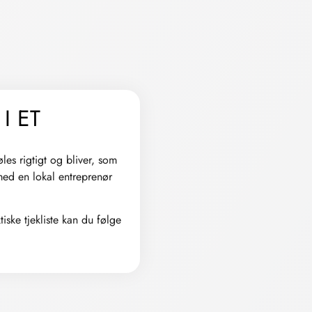
I ET
øles rigtigt og bliver, som
med en lokal entreprenør
iske tjekliste kan du følge