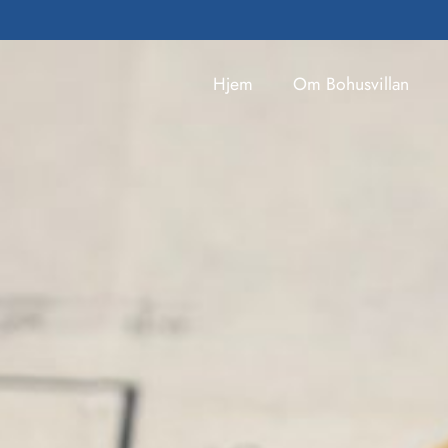
Hjem
Om Bohusvillan