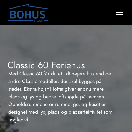
Classic 60 Feriehus
Med Classic 60 får du et lidt højere hus end de
andre Classic-modeller, der skal bygges på
stedet. Ekstra højt til loftet giver endnu mere
plads og lys og bedre loftshøjde på hemsen.
Opholdsrummene er rummelige, og huset er
designet med lys, plads og pladseffektivitet som
nøgleord.