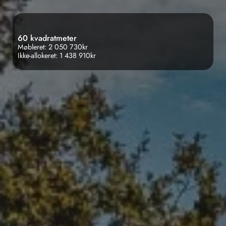
60 kvadratmeter
Møbleret: 2 050 730kr
Ikke-allokeret: 1 438 910kr