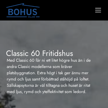
Classic 60 Fritidshus
Med Classic 60 får ni ett litet högre hus än i de
andra Classic modellerna som kräver
platsbyggnation. Extra högt i tak ger ännu mer
rymd och ljus samt förbättrad ståhöjd på loftet.
Sällskapsytorna är väl tilltagna och huset är ritat
med ljus, rymd och yteffektivitet som ledord.