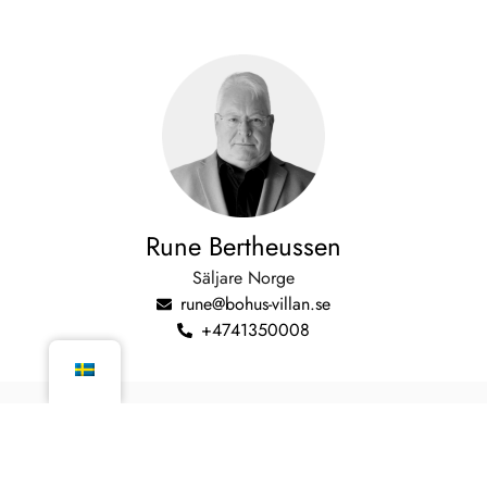
Rune Bertheussen
Säljare Norge
rune@bohus-villan.se
+4741350008
Kontakt
Askums-Backa 40
456 92 Hunnebostrand