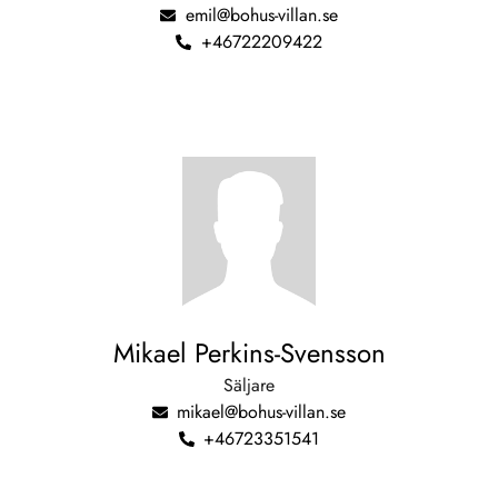
emil@bohus-villan.se
+46722209422
Mikael Perkins-Svensson
Säljare
mikael@bohus-villan.se
+46723351541