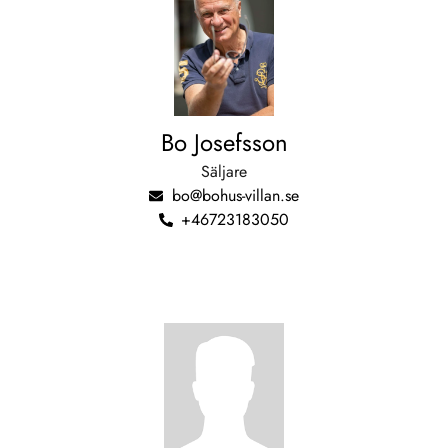
Bo Josefsson
Säljare
bo@bohus-villan.se
+46723183050